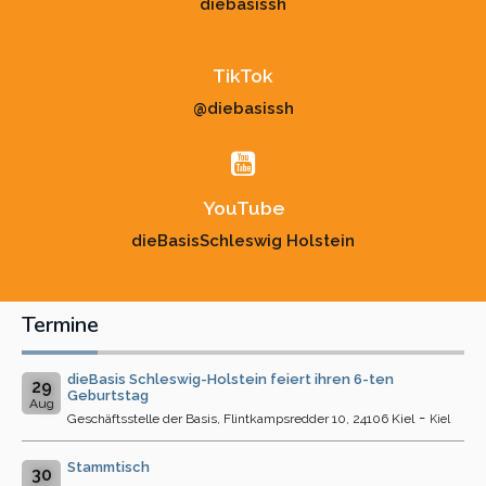
diebasissh
TikTok
@diebasissh
YouTube
dieBasisSchleswig Holstein
Termine
dieBasis Schleswig-Holstein feiert ihren 6-ten
29
Geburtstag
Aug
-
Geschäftsstelle der Basis, Flintkampsredder 10, 24106 Kiel
Kiel
Stammtisch
30