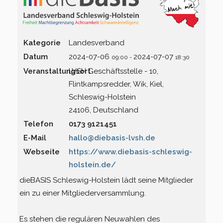
Kreisverband Ostholstein
Kategorie
Landesverband
Kreisverband Pinneberg
Datum
2024-07-06
2024-07-07
09:00
-
18:30
Kreisverband Plön
Veranstaltungsort
LVSH Geschäftsstelle - 10,
Flintkampsredder, Wik, Kiel,
Kreisverband Schleswig-
Schleswig-Holstein
Flensburg
24106, Deutschland
Telefon
0173 9121451
Kreisverband Segeberg
E-Mail
hallo@diebasis-lvsh.de
Webseite
https://www.diebasis-schleswig-
Kreisverband Steinburg
holstein.de/
Kreisverband Stormarn
dieBASIS Schleswig-Holstein lädt seine Mitglieder
ein zu einer Mitgliederversammlung.
Kreisverband Rendsburg-
Eckernförde
Es stehen die regulären Neuwahlen des