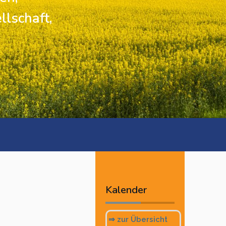
llschaft,
Vorheriges
Vorheriger
Nächstes
Nächstes
Jahr
Monat
Monat
Jahr
Kalender
⇒ zur Übersicht