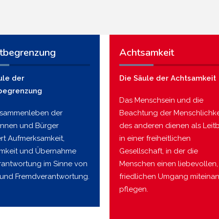
tbegrenzung
Achtsamkeit
ule der
Die Säule der Achtsamkeit
begrenzung
Das Menschsein und die
usammenleben der
Beachtung der Menschlichke
innen und Bürger
des anderen dienen als Leitb
ert Aufmerksamkeit,
in einer freiheitlichen
mkeit und Übernahme
Gesellschaft, in der die
rantwortung im Sinne von
Menschen einen liebevollen,
 und Fremdverantwortung.
friedlichen Umgang miteina
pflegen.