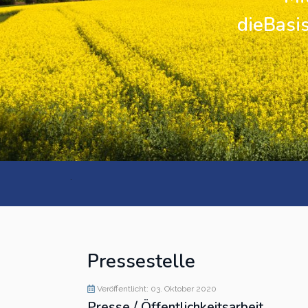
dieBasis
Kreisverband Ostholstein
Kreisverband Pinneberg
Kreisverband Plön
Kreisverband Schleswig-
Flensburg
.
Kreisverband Segeberg
Kreisverband Steinburg
Kreisverband Stormarn
Pressestelle
Kreisverband Rendsburg-
Veröffentlicht: 03. Oktober 2020
Eckernförde
Presse / Öffentlichkeitsarbeit