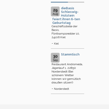
dieBasis
29
Schleswig-
Aug
Holstein
feiert ihren 6-ten
Geburtstag
Geschäftsstelle der
Basis,
Flintkampsredder 10,
24106 Kiel
-
Kiel
Stammtisch
30
Sep
Restaurant Andromeda,
Jägerlauf 1, 22850
Norderstedt (Bei
schönem Wetter
können wir gemütlich
draußen sitzen!)
-
Norderstedt