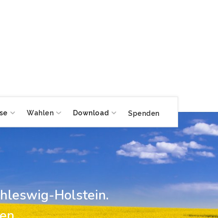
se
Wahlen
Download
Spenden
hleswig-Holstein.
en,