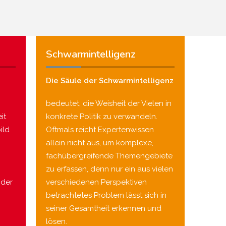
Schwarmintelligenz
Die Säule der Schwarmintelligenz
bedeutet, die Weisheit der Vielen in
it
konkrete Politik zu verwandeln.
ild
Oftmals reicht Expertenwissen
allein nicht aus, um komplexe,
fachübergreifende Themengebiete
zu erfassen, denn nur ein aus vielen
nder
verschiedenen Perspektiven
betrachtetes Problem lässt sich in
seiner Gesamtheit erkennen und
lösen.