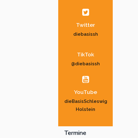
Twitter
diebasissh
TikTok
@diebasissh
YouTube
dieBasisSchleswig
Holstein
Termine