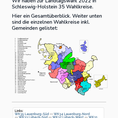
Wir haben zur Landtagswahl 2022 in
Schleswig-Holstein 35 Wahlkreise.
Kreisverband Ostholstein
Hier ein Gesamtüberblick. Weiter unten
sind die einzelnen Wahlkreise inkl.
Kreisverband Pinneberg
Gemeinden gelistet:
Kreisverband Plön
Kreisverband Schleswig-
Flensburg
Kreisverband Segeberg
Kreisverband Steinburg
Kreisverband Stormarn
Kreisverband Rendsburg-
Links:
Eckernförde
WK35 Lauenburg-Süd
•••
WK34 Lauenburg-Nord
•••
WK33 Lübeck-Süd
•••
WK32 Lübeck-West
•••
WK31