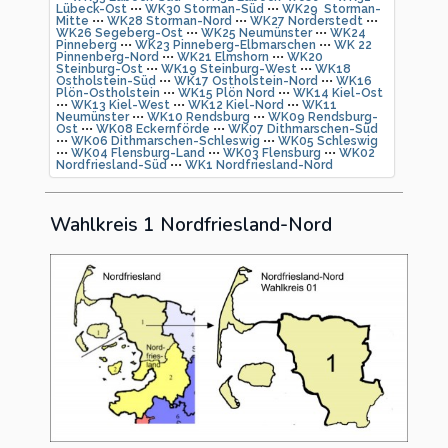
Lübeck-Ost
•••
WK30 Storman-Süd
•••
WK29 Storman-
Mitte
•••
WK28 Storman-Nord
•••
WK27 Norderstedt
•••
WK26 Segeberg-Ost
•••
WK25 Neumünster
•••
WK24
Pinneberg
•••
WK23 Pinneberg-Elbmarschen
•••
WK 22
Pinnenberg-Nord
•••
WK21 Elmshorn
•••
WK20
Steinburg-Ost
•••
WK19 Steinburg-West
•••
WK18
Ostholstein-Süd
•••
WK17 Ostholstein-Nord
•••
WK16
Plön-Ostholstein
•••
WK15 Plön Nord
•••
WK14 Kiel-Ost
•••
WK13 Kiel-West
•••
WK12 Kiel-Nord
•••
WK11
Neumünster
•••
WK10 Rendsburg
•••
WK09 Rendsburg-
Ost
•••
WK08 Eckernförde
•••
WK07 Dithmarschen-Süd
•••
WK06 Dithmarschen-Schleswig
•••
WK05 Schleswig
•••
WK04 Flensburg-Land
•••
WK03 Flensburg
•••
WK02
Nordfriesland-Süd
•••
WK1 Nordfriesland-Nord
Wahlkreis 1 Nordfriesland-Nord