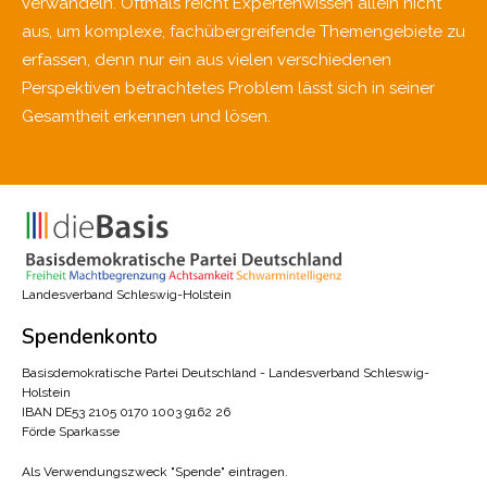
verwandeln. Oftmals reicht Expertenwissen allein nicht
aus, um komplexe, fachübergreifende Themengebiete zu
erfassen, denn nur ein aus vielen verschiedenen
Perspektiven betrachtetes Problem lässt sich in seiner
Gesamtheit erkennen und lösen.
Landesverband Schleswig-Holstein
Spendenkonto
Basisdemokratische Partei Deutschland - Landesverband Schleswig-
Holstein
IBAN DE53 2105 0170 1003 9162 26
Förde Sparkasse
Als Verwendungszweck "Spende" eintragen.